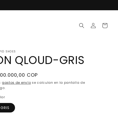
Iniciar
Carrito
sesión
PID SHOES
ON QLOUD-GRIS
recio
100.000,00 COP
abitual
s
gastos de envío
se calculan en la pantalla de
go.
lor
GRIS