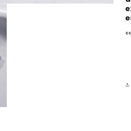
e
e
ca