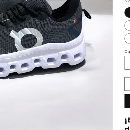
Si
Ca
¡
d