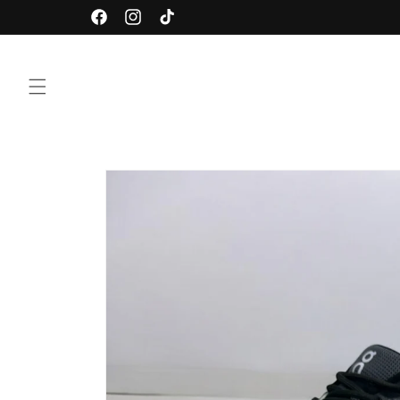
Ir
directamente
Facebook
Instagram
TikTok
al contenido
Ir
directamente
a la
información
del producto