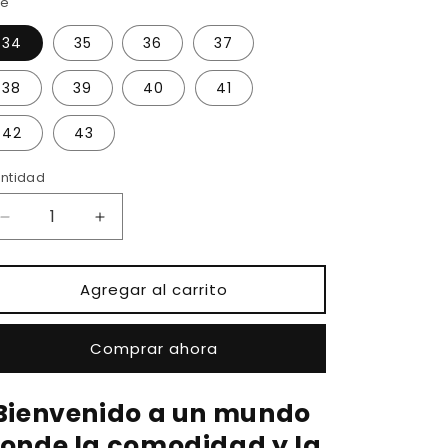
ze
34
35
36
37
38
39
40
41
42
43
ntidad
Reducir
Aumentar
cantidad
cantidad
para
para
ON
ON
Agregar al carrito
QLOUD-
QLOUD-
GRIS
GRIS
Comprar ahora
Bienvenido a un mundo
onde la comodidad y la