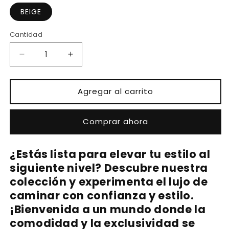
disponible
BEIGE
Cantidad
Reducir
Aumentar
cantidad
cantidad
para
para
FRIDA
FRIDA
Agregar al carrito
BEIGE
BEIGE
Comprar ahora
¿Estás lista para elevar tu estilo al
siguiente nivel? Descubre nuestra
colección y experimenta el lujo de
caminar con confianza y estilo.
¡Bienvenida a un mundo donde la
comodidad y la exclusividad se