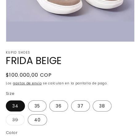
Abrir
elemento
KUPID SHOES
multimedia
FRIDA BEIGE
1
en
una
ventana
Precio
$100.000,00 COP
modal
habitual
Los
gastos de envío
se calculan en la pantalla de pago.
Size
34
35
36
37
38
39
40
Variante
agotada
o
Color
no