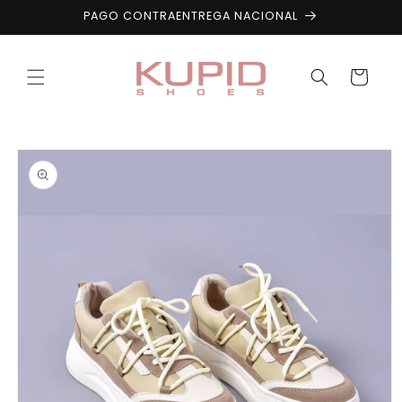
Ir
PAGO CONTRAENTREGA NACIONAL
directamente
al contenido
Carrito
Ir
directamente
a la
información
del producto