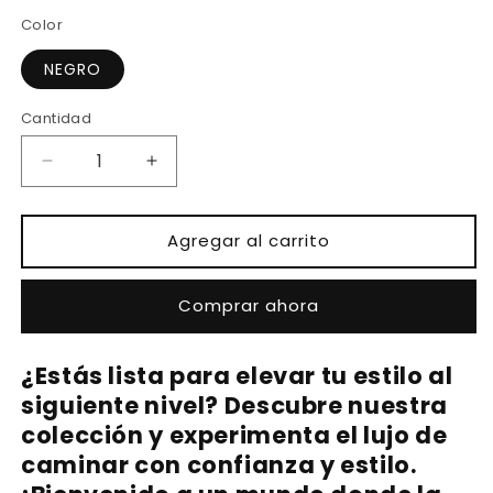
Color
NEGRO
Cantidad
Reducir
Aumentar
cantidad
cantidad
para
para
ADA
ADA
Agregar al carrito
ROSA
ROSA
Comprar ahora
¿Estás lista para elevar tu estilo al
siguiente nivel? Descubre nuestra
colección y experimenta el lujo de
caminar con confianza y estilo.