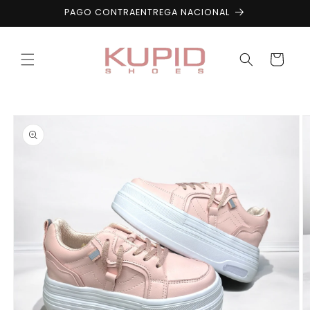
Ir
PAGO CONTRAENTREGA NACIONAL
directamente
al contenido
Carrito
Ir
directamente
a la
información
del producto