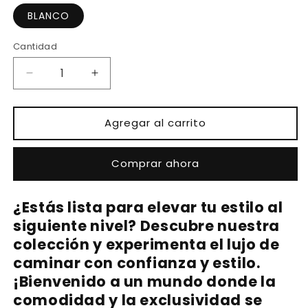
BLANCO
Cantidad
Reducir
Aumentar
cantidad
cantidad
para
para
ADA
ADA
Agregar al carrito
Comprar ahora
¿Estás lista para elevar tu estilo al
siguiente nivel? Descubre nuestra
colección y experimenta el lujo de
caminar con confianza y estilo.
¡Bienvenido a un mundo donde la
comodidad y la exclusividad se