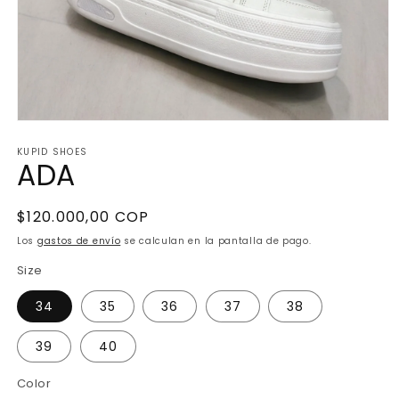
Abrir
elemento
KUPID SHOES
multimedia
ADA
1
en
una
ventana
Precio
$120.000,00 COP
modal
habitual
Los
gastos de envío
se calculan en la pantalla de pago.
Size
34
35
36
37
38
39
40
Color