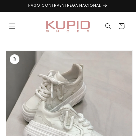
Ir
PAGO CONTRAENTREGA NACIONAL
directamente
al contenido
Carrito
Ir
directamente
a la
información
del producto